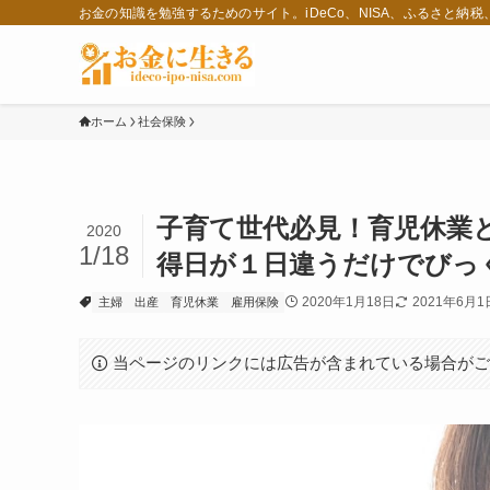
お金の知識を勉強するためのサイト。iDeCo、NISA、ふるさと納
ホーム
社会保険
子育て世代必見！育児休業
2020
1/18
得日が１日違うだけでびっ
2020年1月18日
2021年6月1
主婦
出産
育児休業
雇用保険
当ページのリンクには広告が含まれている場合が