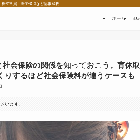
税、株式投資、株主優待など情報満載
ホーム
iD
と社会保険の関係を知っておこう。育休取
くりするほど社会保険料が違うケースも
日
ございます。