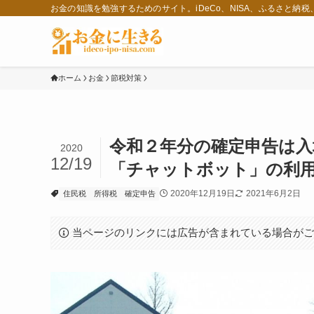
お金の知識を勉強するためのサイト。iDeCo、NISA、ふるさと納
ホーム
お金
節税対策
令和２年分の確定申告は入場
2020
12/19
「チャットボット」の利
2020年12月19日
2021年6月2日
住民税
所得税
確定申告
当ページのリンクには広告が含まれている場合が