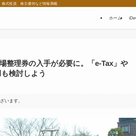
税、株式投資、株主優待など情報満載
ホーム
iD
整理券の入手が必要に。「e-Tax」や
用も検討しよう
ございます。