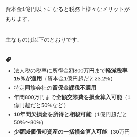
資本金1億円以下になると税務上様々なメリットが
あります。
主なものは以下のとおりです。
法人税の税率に所得金額800万円まで
軽減税率
15％が適用
（資本金1億円超だと23.2%）
特定同族会社の
留保金課税不適用
年間800万円まで
全額交際費を損金算入可能
（1
億円超だと50%など）
10年間欠損金を所得と相殺可能
（1億円超だと
50%〜80%)
少額減価償却資産の一括損金算入可能（
30万円