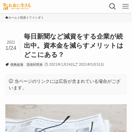
ホーム
投資
ファンダ
毎日新聞など減資をする企業が続
2021
出中。資本金を減らすメリットは
1/24
どこにある？
2021年1月24日
2021年5月31日
債務超過
貸借対照表
当ページのリンクには広告が含まれている場合がござ
います。