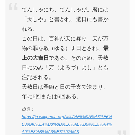
てんしゃにち、てんしゃび。暦には
「天しや」と書かれ、選日にも書か
れる。
この日は、百神が天に昇り、天が万
物の罪を赦（ゆる）す日とされ、
最
上の大吉日
である。そのため、天赦
日にのみ「万（よろづ）よし」とも
注記される。
天赦日は季節と日の干支で決まり、
年に5回または6回ある。
出典：
https://ja.wikipedia.org/wiki/%E6%9A%A6%E6%
B3%A8%E4%B8%8B
%
E6%AE%B5#%E5%A4%
A9%E8%B5%A6%E6%97%A5