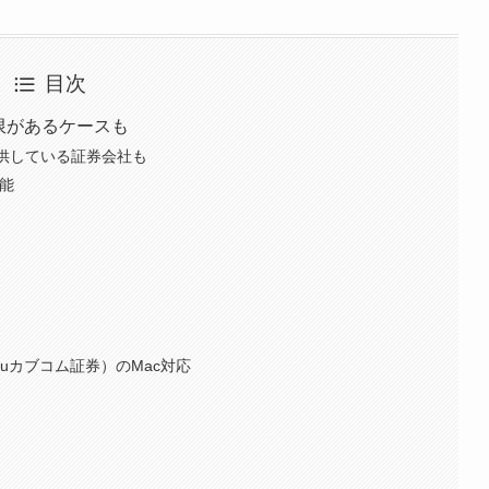
目次
限があるケースも
提供している証券会社も
可能
auカブコム証券）のMac対応