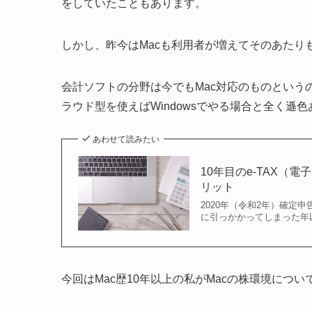
をしていたこともあります。
しかし、昨今はMacも利用者が増えてそのあたり
会計ソフトの分野は今でもMac対応のものというの
ラウド型を使えばWindowsでやる場合と全く遜
あわせて読みたい
10年目のe-TAX（
リット
2020年（令和2年）確定
に引っかかってしまった年以外
今回はMac歴10年以上の私がMacの株環境につ