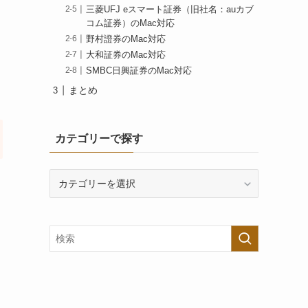
三菱UFJ eスマート証券（旧社名：auカブ
コム証券）のMac対応
野村證券のMac対応
大和証券のMac対応
SMBC日興証券のMac対応
まとめ
カテゴリーで探す
カ
テ
ゴ
リ
ー
で
探
す