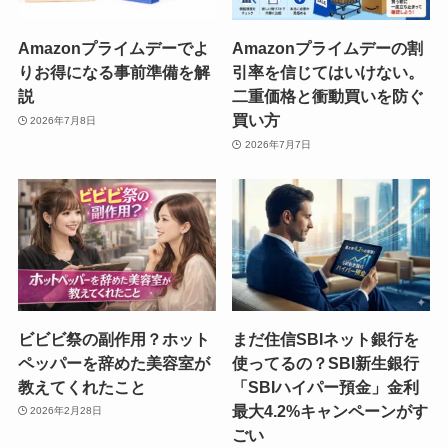
Amazonプライムデーでよ
Amazonプライムデーの割
りお得になる事前準備を解
引率を信じてはいけない。
説
二重価格と衝動買いを防ぐ
買い方
2026年7月8日
2026年7月7日
ビビビ祭の副作用？ホット
まだ住信SBIネット銀行を
ペッパーを辞めた美容室が
使ってるの？SBI新生銀行
教えてくれたこと
「SBIハイパー預金」金利
最大4.2%キャンペーンがす
2026年2月28日
ごい