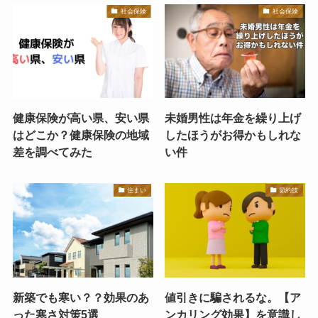
社会保険
社会保険
健康保険が高い県、安い県
未婚男性は年金を繰り上げ
はどこか？健康保険の地域
したほうがお得かもしれな
差を調べてみた
い件
住まい
節約技
新築でも寒い？？効果のあ
値引きに騙されるな。【ア
った寒さ対策5選
ンカリング効果】を意識し