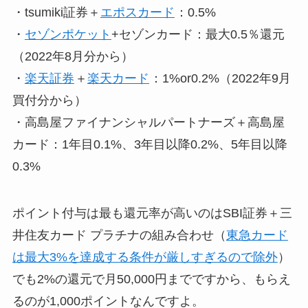
・tsumiki証券＋
エポスカード
：0.5%
・
セゾンポケット
+セゾンカード：最大0.5％還元
（2022年8月分から）
・
楽天証券
＋
楽天カード
：1%or0.2%（2022年9月
買付分から）
・高島屋ファイナンシャルパートナーズ＋高島屋
カード：1年目0.1%、3年目以降0.2%、5年目以降
0.3%
ポイント付与は最も還元率が高いのはSBI証券＋三
井住友カード プラチナの組み合わせ（
東急カード
は最大3%を達成する条件が厳しすぎるので除外
）
でも2%の還元で月50,000円までですから、もらえ
るのが1,000ポイントなんですよ。