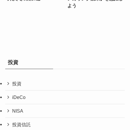
よう
投資
投資
iDeCo
NISA
投資信託