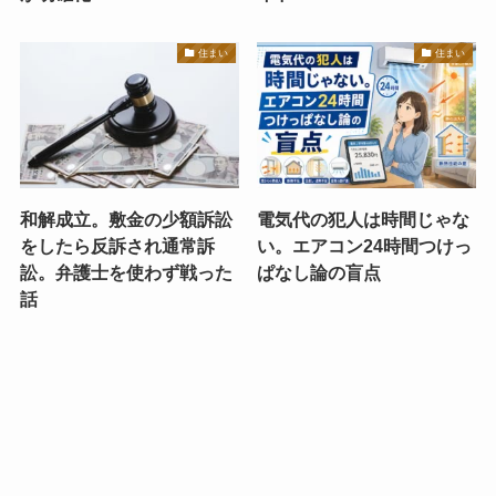
住まい
住まい
和解成立。敷金の少額訴訟
電気代の犯人は時間じゃな
をしたら反訴され通常訴
い。エアコン24時間つけっ
訟。弁護士を使わず戦った
ぱなし論の盲点
話