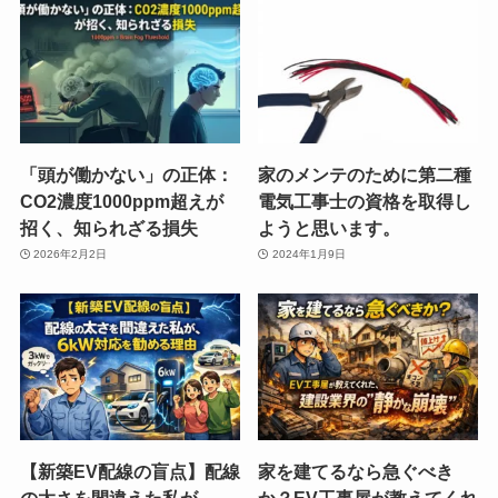
「頭が働かない」の正体：
家のメンテのために第二種
CO2濃度1000ppm超えが
電気工事士の資格を取得し
招く、知られざる損失
ようと思います。
2026年2月2日
2024年1月9日
【新築EV配線の盲点】配線
家を建てるなら急ぐべき
の太さを間違えた私が、
か？EV工事屋が教えてくれ