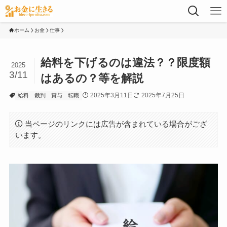
ホーム
お金
仕事
給料を下げるのは違法？？限度額
2025
3/11
はあるの？等を解説
2025年3月11日
2025年7月25日
給料
裁判
賞与
転職
当ページのリンクには広告が含まれている場合がござ
います。