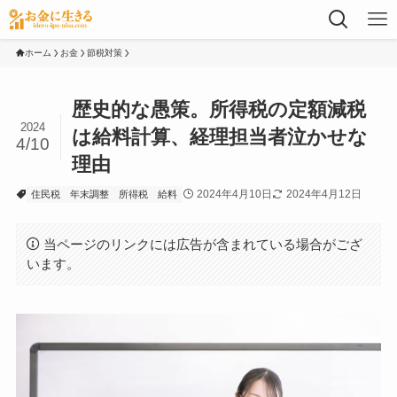
ホーム
お金
節税対策
歴史的な愚策。所得税の定額減税
2024
は給料計算、経理担当者泣かせな
4/10
理由
2024年4月10日
2024年4月12日
住民税
年末調整
所得税
給料
当ページのリンクには広告が含まれている場合がござ
います。