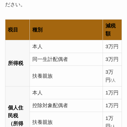
ださい。
減税
税目
種別
額
本人
3万円
同一生計配偶者
3万円
所得税
3万
扶養親族
円
/人
本人
1万円
控除対象配偶者
1万円
個人住
民税
1万
扶養親族
（所得
円
/人