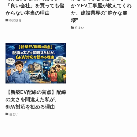
「良い会社」を買っても儲
か？EV工事屋が教えてくれ
からない本当の理由
た、建設業界の"静かな崩
壊"
株式投資
住まい
【新築EV配線の盲点】配線
の太さを間違えた私が、
6kW対応を勧める理由
住まい