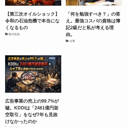
【第三次オイルショック】
「何を勉強すべき？」の答
令和の石油危機で本当にな
え。最強コスパの資格は簿
くなるもの
記2級だと私が考える理
由。
株式投資
仕事
広告事業の売上の99.7%が
嘘。KDDIは「2461億円架
空取引」をなぜ7年も見抜
けなかったのか