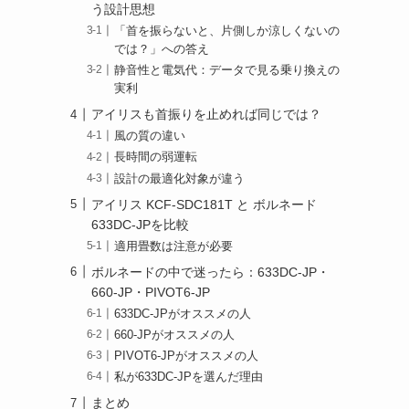
う設計思想
「首を振らないと、片側しか涼しくないの
では？」への答え
静音性と電気代：データで見る乗り換えの
実利
アイリスも首振りを止めれば同じでは？
風の質の違い
長時間の弱運転
設計の最適化対象が違う
アイリス KCF-SDC181T と ボルネード
633DC-JPを比較
適用畳数は注意が必要
ボルネードの中で迷ったら：633DC-JP・
660-JP・PIVOT6-JP
633DC-JPがオススメの人
660-JPがオススメの人
PIVOT6-JPがオススメの人
私が633DC-JPを選んだ理由
まとめ