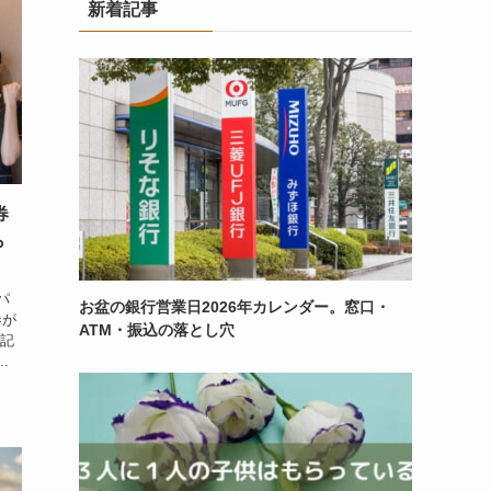
新着記事
券
ら
パ
お盆の銀行営業日2026年カレンダー。窓口・
券が
ATM・振込の落とし穴
た記
.