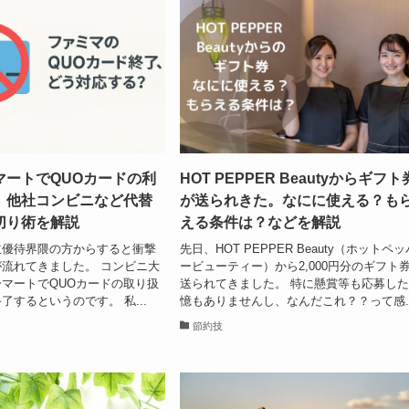
マートでQUOカードの利
HOT PEPPER Beautyからギフト
。他社コンビニなど代替
が送られきた。なにに使える？も
切り術を解説
える条件は？などを解説
主優待界隈の方からすると衝撃
先日、HOT PEPPER Beauty（ホットペッ
流れてきました。 コンビニ大
ービューティー）から2,000円分のギフト
マートでQUOカードの取り扱
送られてきました。 特に懸賞等も応募し
了するというのです。 私...
憶もありませんし、なんだこれ？？って感..
節約技