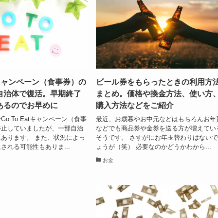
atキャンペーン（食事券）の
ビール券をもらったときの利用方
自治体で復活。早期終了
まとめ。価格や換金方法、使い方
あるのでお早めに
購入方法などをご紹介
o To Eatキャンペーン（食事
最近、お歳暮やお中元などはもちろんお年
停止していましたが、一部自治
などでも商品券や金券を送る方が増えてい
あります。 また、状況によっ
そうです。 さすがにお年玉替わりはない
される可能性もありま...
ょうが（笑） 必要なのかどうかわから...
お金