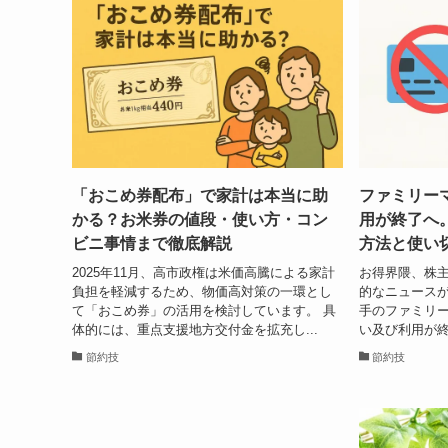
「おこめ券配布」で家計は本当に助
ファミリー
かる？お米券の値段・使い方・コン
用が終了へ
ビニ事情まで徹底解説
方法と使い
2025年11月、高市政権は米価高騰による家計
お得界隈、株
負担を軽減するため、物価高対策の一環とし
的なニュースが
て「おこめ券」の活用を検討しています。 具
手のファミリー
体的には、重点支援地方交付金を拡充し...
い及び利用が終
節約技
節約技