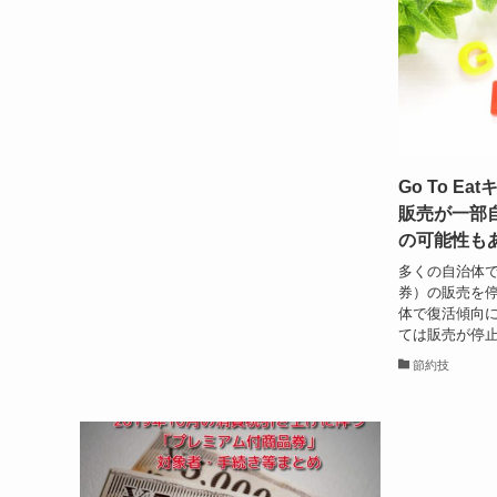
Go To E
販売が一部
の可能性も
多くの自治体でG
券）の販売を
体で復活傾向に
ては販売が停止
節約技