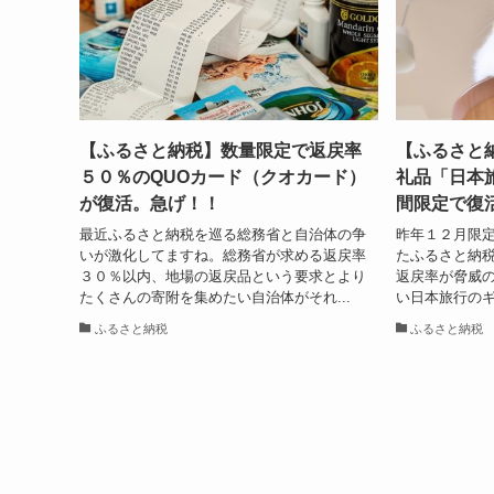
【ふるさと納税】数量限定で返戻率
【ふるさと
５０％のQUOカード（クオカード）
礼品「日本
が復活。急げ！！
間限定で復
最近ふるさと納税を巡る総務省と自治体の争
昨年１２月限
いが激化してますね。総務省が求める返戻率
たふるさと納
３０％以内、地場の返戻品という要求とより
返戻率が脅威
たくさんの寄附を集めたい自治体がそれ...
い日本旅行のギ
ふるさと納税
ふるさと納税