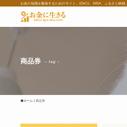
お金の知識を勉強するためのサイト。iDeCo、NISA、ふるさと納
商品券
– tag –
ホーム
商品券