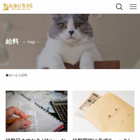
給料
– tag –
ホーム
給料