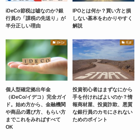
iDeCo節税は嘘なのか?銀
IPOとは何か？買い方と損
行員の「課税の先送り」が
しない基本をわかりやすく
半分正しい理由
解説
iDeCo
投資
個人型確定拠出年金
投資初心者はまずなにから
（iDeCo/イデコ）完全ガイ
手を付ければよいのか？情
ド。始め方から、金融機関
報商材屋、投資詐欺、悪質
や商品の選び方、もらい方
な銀行員のカモにされない
までこれをみればすべて
ためのポイント
OK