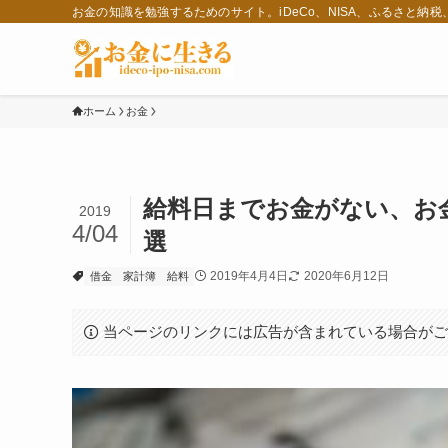
お金の知識を勉強するためのサイト。iDeCo、NISA、ふるさと納
ホーム
お金
給料日までお金がない、お
2019
4/04
選
2019年4月4日
2020年6月12日
借金
家計簿
給料
当ページのリンクには広告が含まれている場合が