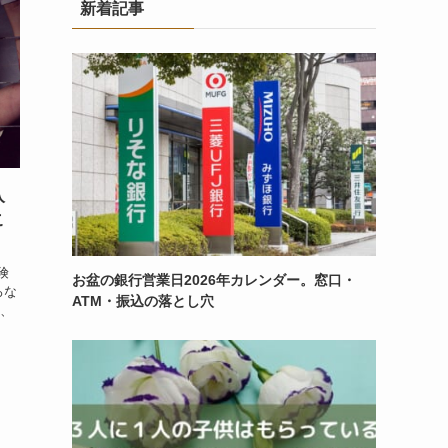
新着記事
入
こ
険
お盆の銀行営業日2026年カレンダー。窓口・
ろな
ATM・振込の落とし穴
し、