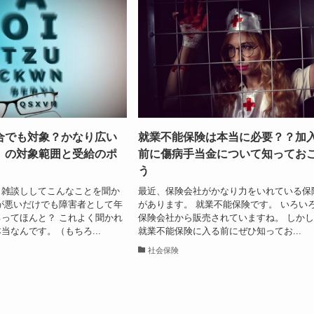
合でも対象？かなり広い
就業不能保険は本当に必要？？加
】の対象範囲と受給のポ
前に傷病手当金について知ってお
う
と雑談ししてこんなことを聞か
最近、保険会社がかなり力をいれている保
が悪いだけでも障害者として年
があります。 就業不能保険です。 いろい
ってほんと？ これよく聞かれ
保険会社から販売されていますね。 しか
当なんです。（もちろ...
就業不能保険に入る前にぜひ知ってお...
社会保険