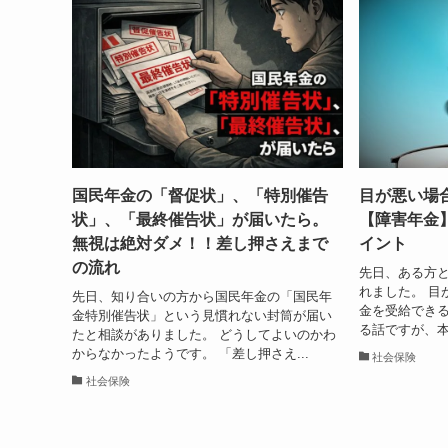
国民年金の「督促状」、「特別催告
目が悪い場
状」、「最終催告状」が届いたら。
【障害年金
無視は絶対ダメ！！差し押さえまで
イント
の流れ
先日、ある方
れました。 目
先日、知り合いの方から国民年金の「国民年
金を受給できる
金特別催告状」という見慣れない封筒が届い
る話ですが、本
たと相談がありました。 どうしてよいのかわ
からなかったようです。 「差し押さえ...
社会保険
社会保険