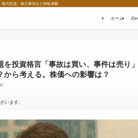
税、株式投資、株主優待など情報満載
ホーム
iD
題を投資格言「事故は買い、事件は売り
？から考える。株価への影響は？
3日
ございます。