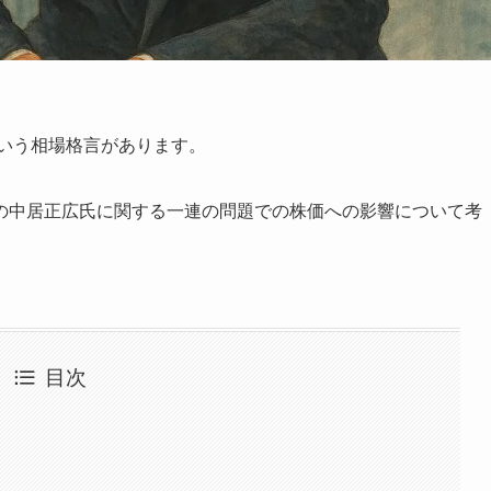
いう相場格言があります。
の中居正広氏に関する一連の問題での株価への影響について考
目次
」