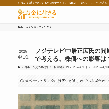
お金の知識を勉強するためのサイト。iDeCo、NISA、ふるさと納
ホーム
投資
ファンダ
フジテレビ中居正広氏の問
2025
4/01
で考える。株価への影響は
2025年4月1日
2025年4月
不祥事
投資の基礎知識
投資格言
当ページのリンクには広告が含まれている場合が