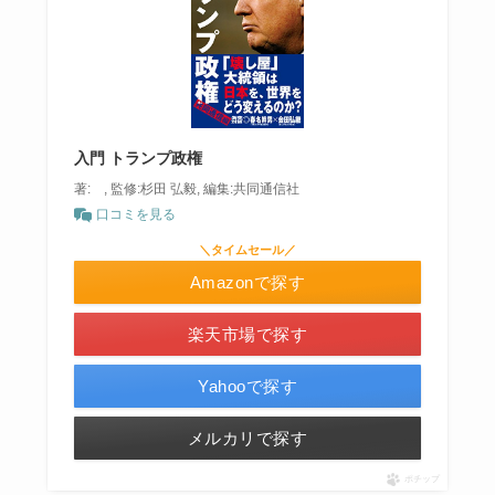
入門 トランプ政権
著: , 監修:杉田 弘毅, 編集:共同通信社
口コミを見る
＼タイムセール／
Amazonで探す
楽天市場で探す
Yahooで探す
メルカリで探す
ポチップ