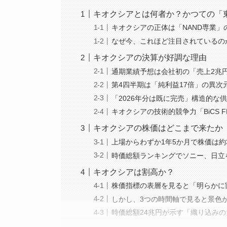
キオクシアとは何者か？かつての「
キオクシアの正体は「NAND専業」
なぜ今、これほど注目されているの
キオクシアの決算が好調な理由
通期業績予想は会社初の「売上2兆
第4四半期は「純利益17倍」の異次
「2026年分は既に完売」構造的な
キオクシアの技術的競争力「BiCS F
キオクシアの株価はどこまで来たか
上場からわずか1年5か月で株価は約
時価総額ランキングでソニー、日立
キオクシアは割高か？
株価指標の表層を見ると「明らかに
しかし、3つの時間軸で見ると景色
時価総額24兆円が示す「織り込み