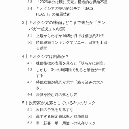
「2026年分は既に完売」構造的な供給不足
キオクシアの技術的競争力「BiCS
FLASH」の積層技術
キオクシアの株価はどこまで来たか「テン
バガー超え」の現実
上場からわずか1年5か月で株価は約31倍
時価総額ランキングでソニー、日立を上回
る瞬間
出
キオクシアは割高か？
株価指標の表層を見ると「明らかに割高」
しかし、3つの時間軸で見ると景色が一変
する
時価総額24兆円が示す「織り込みの大き
さ」
決算を読む時の落とし穴
投資家が見落としている3つのリスク
反転の予兆を見逃すな
高すぎる固定費比率と財務体質
単一顧客・単一用途への依存リスク