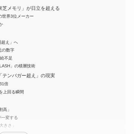
東芝メモリ」が日立を超える
の世界3位メーカー
か
円超え」へ
元の数字
供給不足
LASH」の積層技術
「テンバガー超え」の現実
31倍
を上回る瞬間
割高」
が一変する
の大きさ」