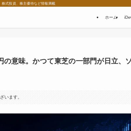
税、株式投資、株主優待など情報満載
ホーム
iD
兆円の意味。かつて東芝の一部門が日立、
ございます。