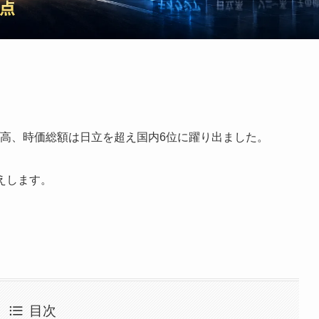
。
ップ高、時価総額は日立を超え国内6位に躍り出ました。
えします。
目次