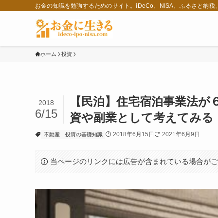
お金の知識を勉強するためのサイト。iDeCo、NISA、ふるさと納
ホーム
投資
【民泊】住宅宿泊事業法が
2018
6/15
資や副業として考えてみる
2018年6月15日
2021年6月9日
不動産
投資の基礎知識
当ページのリンクには広告が含まれている場合が