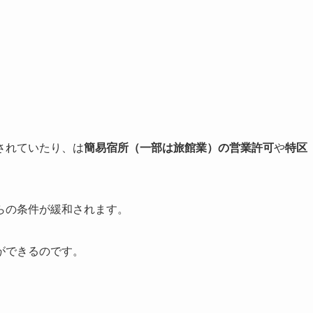
されていたり、は
簡易宿所（一部は旅館業）の営業許可
や
特区
らの条件が緩和されます。
ができるのです。
。