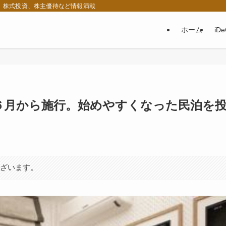
税、株式投資、株主優待など情報満載
ホーム
iD
６月から施行。始めやすくなった民泊を
ございます。