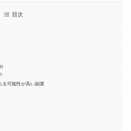
目次
則
ス
れる可能性が高い副業