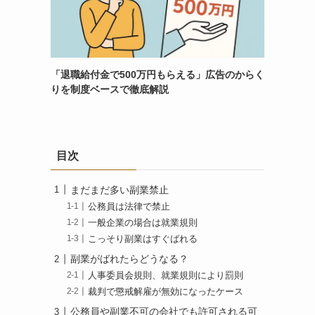
「退職給付金で500万円もらえる」広告のからく
りを制度ベースで徹底解説
目次
まだまだ多い副業禁止
公務員は法律で禁止
一般企業の場合は就業規則
こっそり副業はすぐばれる
副業がばれたらどうなる？
人事委員会規則、就業規則により罰則
裁判で懲戒解雇が無効になったケース
公務員や副業不可の会社でも許可される可