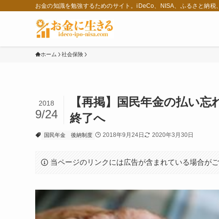
お金の知識を勉強するためのサイト。iDeCo、NISA、ふるさと納
ホーム
社会保険
【再掲】国民年金の払い忘
2018
9/24
終了へ
2018年9月24日
2020年3月30日
国民年金
後納制度
当ページのリンクには広告が含まれている場合が