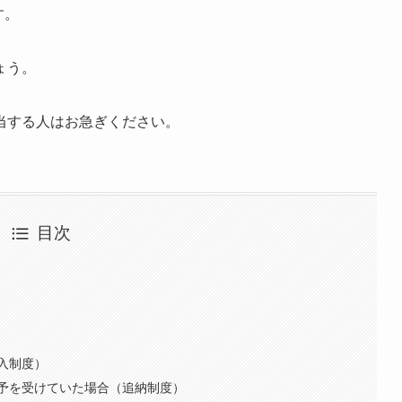
す。
ょう。
当する人はお急ぎください。
目次
入制度）
予を受けていた場合（追納制度）