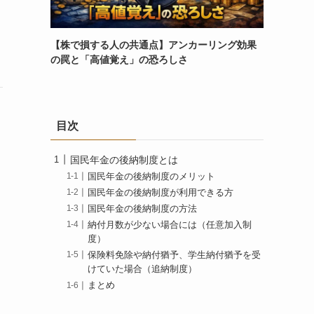
【株で損する人の共通点】アンカーリング効果
の罠と「高値覚え」の恐ろしさ
目次
国民年金の後納制度とは
国民年金の後納制度のメリット
国民年金の後納制度が利用できる方
国民年金の後納制度の方法
納付月数が少ない場合には（任意加入制
度）
保険料免除や納付猶予、学生納付猶予を受
けていた場合（追納制度）
まとめ