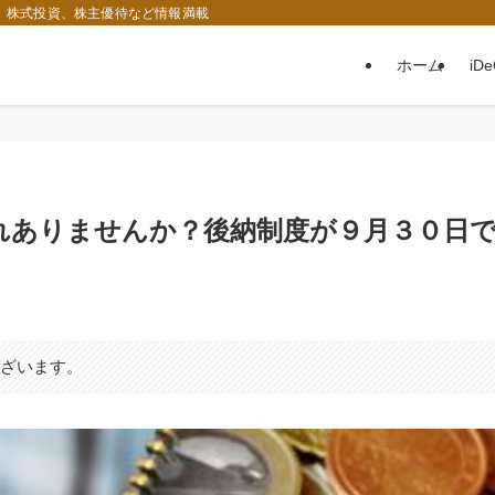
税、株式投資、株主優待など情報満載
ホーム
iD
れありませんか？後納制度が９月３０日
ございます。