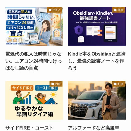
住まい
仕事
電気代の犯人は時間じゃな
Kindle本をObsidianと連携
い。エアコン24時間つけっ
し、最強の読書ノートを作
ぱなし論の盲点
ろう
お金
お金
サイドFIRE・コースト
アルファードなど高級車