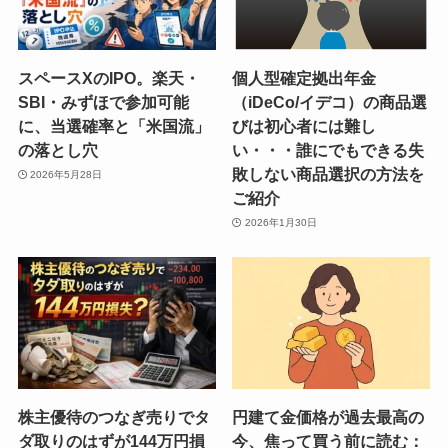
スペースXのIPO。楽天・
個人型確定拠出年金
SBI・みずほで参加可能
（iDeCo/イデコ）の商品選
に、当選確率と「米国流」
びは初心者には難し
の落とし穴
い・・・誰にでもできる失
敗しない商品選択の方法を
2026年5月28日
ご紹介
2026年1月30日
株主優待のつなぎ売りでタ
円建て金価格が過去最高の
ダ取りのはずが144万円損
今、焦って買う前に読む：