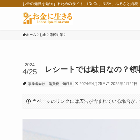
お金の知識を勉強するためのサイト。iDeCo、NISA、ふるさと納
ホーム
お金
節税対策
2024
レシートでは駄目なの？領
4/25
2024年4月25日
2025年4月22日
事業者向け
消費税
領収書
当ページのリンクには広告が含まれている場合が