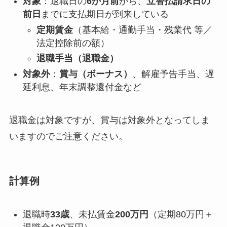
対象
：退職日の
6か月前
から、
立替払請求日の
前日
までに支払期日が到来している
定期賃金
（基本給・通勤手当・残業代 等／
法定控除前の額）
退職手当（退職金）
対象外
：
賞与（ボーナス）
、解雇予告手当、遅
延利息、年末調整還付金など
退職金は対象ですが、賞与は対象外となってしま
いますのでご注意ください。
計算例
退職時
33歳
、未払賃金
200万円
（定期80万円＋