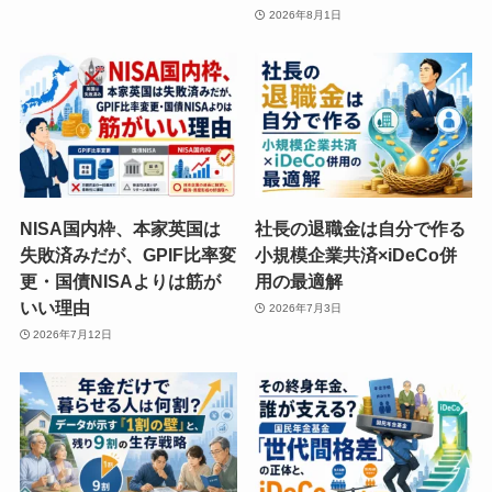
2026年8月1日
NISA国内枠、本家英国は
社長の退職金は自分で作る
失敗済みだが、GPIF比率変
小規模企業共済×iDeCo併
更・国債NISAよりは筋が
用の最適解
いい理由
2026年7月3日
2026年7月12日