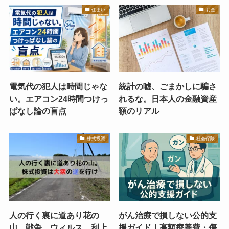
住まい
お金
電気代の犯人は時間じゃな
統計の嘘、ごまかしに騙さ
い。エアコン24時間つけっ
れるな。日本人の金融資産
ぱなし論の盲点
額のリアル
株式投資
社会保険
人の行く裏に道あり花の
がん治療で損しない公的支
山。戦争、ウィルス、利上
援ガイド｜高額療養費・傷