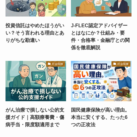
投資信託はやめたほうがい
J-FLEC認定アドバイザー
い？そう言われる理由とあ
とはなにか？仕組み・要
りがちな勘違い
件・合格率・金融庁との関
係を徹底解説
社会保険
社会保険
がん治療で損しない公的支
国民健康保険が高い理由。
援ガイド｜高額療養費・傷
本当に安くする、たった6
病手当・限度額適用まで
つの正攻法