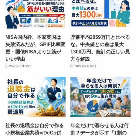
NISA国内枠、本家英国は
貯蓄平均2059万円と比べる
失敗済みだが、GPIF比率変
な。中央値との差は最大
更・国債NISAよりは筋が
1300万円。統計の正しい見
いい理由
方を解説
2026年7月12日
2026年7月10日
社長の退職金は自分で作る
年金だけで暮らせる人は何
小規模企業共済×iDeCo併
割？データが示す「1割の