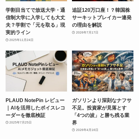
学割目当てで放送大学・通
追証120万口座！？韓国株
信制大学に入学しても大丈
サーキットブレイカー連発
夫？学割で「元を取る」現
の理由を解説
実的ライン
2026年7月17日
2025年11月24日
PLAUD NotePin レビュー
ガソリンより深刻なナフサ
｜AIを活用したボイスレコ
不足。投資家が見落とす
ーダーを徹底検証
「4つの波」と勝ち残る業
界
2025年7月25日
2026年4月16日