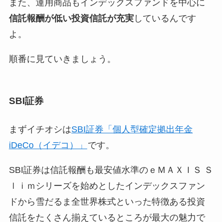
また、運用商品も
インデックスファンドを中心に
信託報酬が低い投資信託が充実
しているんです
よ。
順番に見ていきましょう。
SBI証券
まずイチオシは
SBI証券「個人型確定拠出年金
iDeCo（イデコ）」
です。
SBI証券は信託報酬も最安値水準のｅＭＡＸＩＳ Ｓ
ｌｉｍシリーズを始めとしたインデックスファン
ドから雪だるま全世界株式といった特徴ある投資
信託をたくさん揃えているところが最大の魅力で