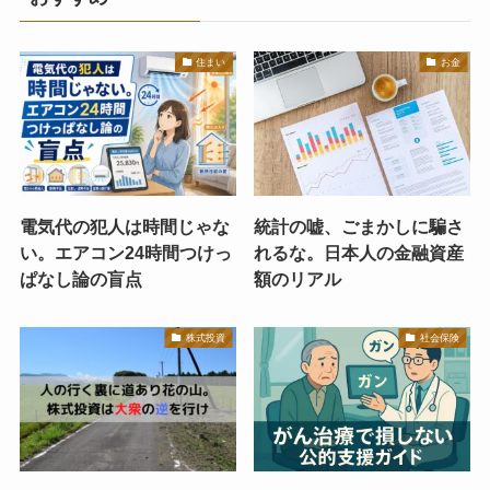
住まい
お金
電気代の犯人は時間じゃな
統計の嘘、ごまかしに騙さ
い。エアコン24時間つけっ
れるな。日本人の金融資産
ぱなし論の盲点
額のリアル
株式投資
社会保険