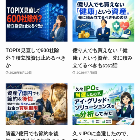
TOPIX見直しで600社除
億り人でも買えない「健
外？積立投資は止めるべき
康」という資産。先に積み
か
立てるべきものの話
2026年8月10日
2026年7月5日
資産7億円でも節約を後
久々IPOに当選したので、