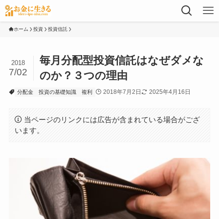
ホーム
投資
投資信託
毎月分配型投資信託はなぜダメな
2018
7/02
のか？３つの理由
2018年7月2日
2025年4月16日
分配金
投資の基礎知識
複利
当ページのリンクには広告が含まれている場合がござ
います。