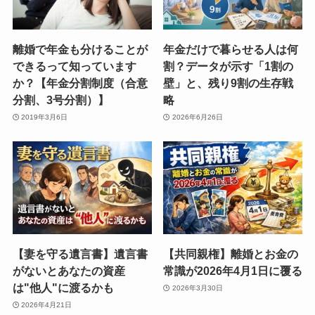
離婚で年金も分けることが
年金だけで暮らせる人は何
できるって知っています
割？データが示す「1割の
か？【年金分割制度（合意
壁」と、残り9割の生存戦
分割、3号分割）】
略
2019年3月6日
2026年6月26日
【妻を守る遺言書】遺言書
【共同親権】離婚とお金の
がないとあなたの資産
常識が2026年4月1日に覆る
は"他人"に渡るかも
2026年3月30日
2026年4月21日