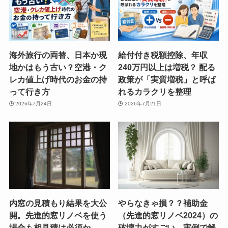
海外旅行の両替、日本か現
給付付き税額控除、年収
地かはもう古い？空港・ク
240万円以上は増税？ 配る
レカ値上げ時代のお金の持
政策が「実質増税」と呼ば
って行き方
れるカラクリを整理
2026年7月24日
2026年7月21日
内窓の見積もり結果を大公
やらなきゃ損？？補助金
開。先進的窓リノベを使う
（先進的窓リノベ2024）の
場合も相見積は必須か
破壊力がすごい。実例で解