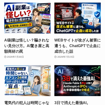
AI副業は怪しい？騙されな
WEBサイトが改ざん被害に
い見分け方。AI驚き屋と高
遭うも、ChatGPTで止血に
額商材の罠
成功した話
2026年7月30日
2026年7月15日
電気代の犯人は時間じゃな
3日で消えた最強AI。