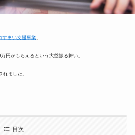
コすまい支援事業
」
0万円がもらえるという大盤振る舞い。
されました。
目次