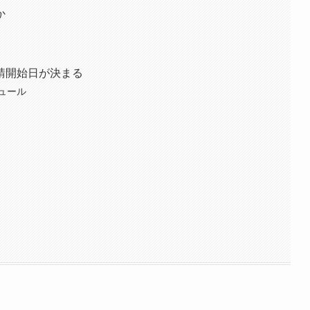
か
請開始日が決まる
ュール
。