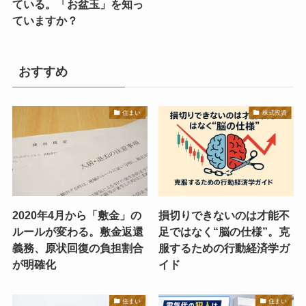
ている。「お盆玉」を知っ
ていますか？
おすすめ
住まい
株式投資
2020年4月から「敷金」の
損切りできないのは才能不
ルールが変わる。敷金返還
足ではなく“脳の仕様”。克
義務、原状回復の負担割合
服するための行動経済学ガ
が明確化
イド
住まい
住まい