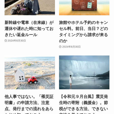
新幹線や電車（在来線）が
旅館やホテル予約のキャン
運休や遅れた時に知ってお
セル料。前日、当日？どの
きたい返金ルール
タイミングから請求が来る
のか
2024年8月30日
2024年8月30日
他人事ではない。「罹災証
【令和元９月台風】震災発
明書」の申請方法、注意
生時の寄附（義援金）。節
点、発行までの流れをあら
税ができる方法、できない