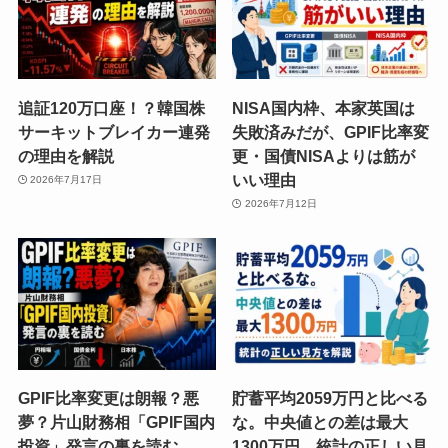
追証120万口座！？韓国株
NISA国内枠、本家英国は
サーキットブレイカー連発
失敗済みだが、GPIF比率変
の理由を解説
更・国債NISAよりは筋が
いい理由
2026年7月17日
2026年7月12日
GPIF比率変更は朗報？悪
貯蓄平均2059万円と比べる
夢？片山財務相「GPIF国内
な。中央値との差は最大
投資」発言の裏を読む
1300万円。統計の正しい見