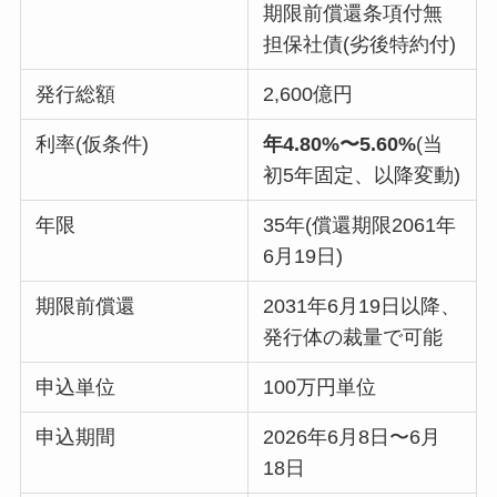
期限前償還条項付無
担保社債(劣後特約付)
発行総額
2,600億円
利率(仮条件)
年4.80%〜5.60%
(当
初5年固定、以降変動)
年限
35年(償還期限2061年
6月19日)
期限前償還
2031年6月19日以降、
発行体の裁量で可能
申込単位
100万円単位
申込期間
2026年6月8日〜6月
18日