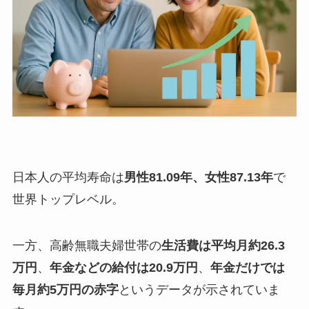
日本人の平均寿命は
男性81.09年、女性87.13年
で
世界トップレベル。
一方、高齢無職夫婦世帯の
生活費は平均月約26.3
万円
、
年金などの給付は20.9万円
、
年金だけでは
毎月約5万円の赤字
というデータが示されていま