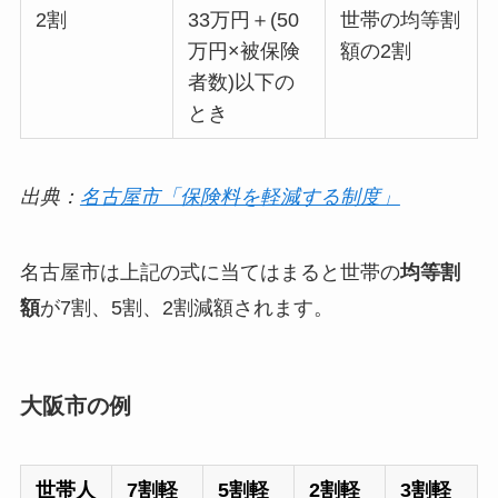
2割
33万円＋(50
世帯の均等割
万円×被保険
額の2割
者数)以下の
とき
出典：
名古屋市「保険料を軽減する制度」
名古屋市は上記の式に当てはまると世帯の
均等割
額
が7割、5割、2割減額されます。
大阪市の例
世帯人
7割軽
5割軽
2割軽
3割軽