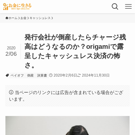
ホーム
お金
キャッシュレス
発行会社が倒産したらチャージ残
高はどうなるのか？origamiで露
2020
2/06
呈したキャッシュレス決済の怖
さ。
2020年2月6日
2024年11月30日
ペイオフ
倒産
決算書
当ページのリンクには広告が含まれている場合がござ
います。