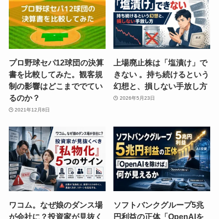
プロ野球セパ12球団の決算
上場廃止株は「塩漬け」で
書を比較してみた。観客規
きない 。持ち続けるという
制の影響はどこまででてい
幻想と、損しない手放し方
るのか？
2026年5月23日
2021年12月8日
ワコム。なぜ娘のダンス場
ソフトバンクグループ5兆
が会社に？投資家が見抜く
円利益の正体「OpenAIを