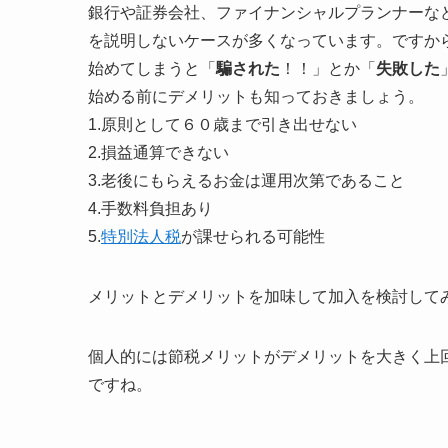
銀行や証券会社、ファイナンシャルプランナーな
を説明しないケースが多くなっています。ですから、
始めてしまうと「
騙された
！！」とか「
失敗した
始める前にデメリットも知っておきましょう。
1.原則として６０歳まで引き出せない
2.損益通算できない
3.老後にもらえるお金は運用次第であること
4.手数料負担あり
5.
特別法人税
が課せられる可能性
メリットとデメリットを加味して加入を検討して
個人的には節税メリットがデメリットを大きく上
ですね。