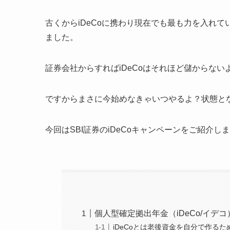
古くからiDeCoに携わり現在でも最も力を入れて
ました。
証券会社からすればiDeCoはそれほど儲からな
ですからまさに今始めなきゃいつやるよ？状態と
今回はSBI証券のiDeCoキャンペーンをご紹介し
個人型確定拠出年金（iDeCo/イデ
iDeCoとは老後資金を自分で作るた