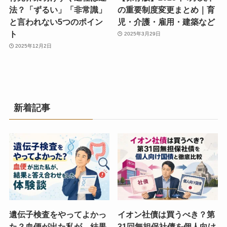
法？「ずるい」「非常識」
の重要制度変更まとめ｜育
と言われない5つのポイン
児・介護・雇用・建築など
ト
2025年3月29日
2025年12月2日
新着記事
遺伝子検査をやってよかっ
イオン社債は買うべき？第
た？血便が出た私が、結果
31回無担保社債を個人向け