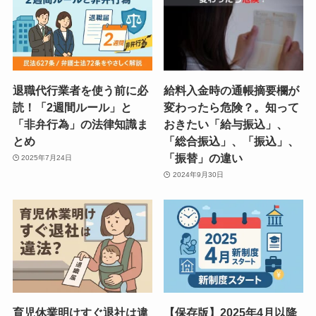
退職代行業者を使う前に必
給料入金時の通帳摘要欄が
読！「2週間ルール」と
変わったら危険？。知って
「非弁行為」の法律知識ま
おきたい「給与振込」、
とめ
「総合振込」、「振込」、
「振替」の違い
2025年7月24日
2024年9月30日
育児休業明けすぐ退社は違
【保存版】2025年4月以降