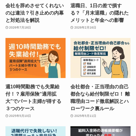
会社を辞めさせてくれない
退職日、1日の差で損す
のは違法？引き止めの内幕
る？「月末退職」の隠れた
と対処法を解説
メリットと年金への影響
2026年7月18日
2026年2月16日
週10時間勤務でも失業給
会社都合・正当理由の自己
付！？雇用保険“適用拡
都合なら給付制限ゼロ！ 離
大”でパート主婦が得する
職理由コード徹底解説とハ
３つのケース
ローワーク裏ルール
2025年5月10日
2025年5月11日