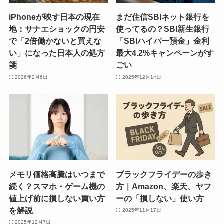
iPhoneが映す日本の現在
まだ住信SBIネット銀行を
地：サナエショックの円安
使ってるの？SBI新生銀行
で「2倍働かないと買えな
「SBIハイパー預金」金利
い」になった日本人の処方
最大4.2%キャンペーンがす
箋
ごい
2026年2月6日
2025年12月14日
メモリ価格高騰はいつまで
ブラックフライデーの歩き
続く？スマホ・ゲーム機の
方｜Amazon、楽天、ヤフ
値上げ前に損しない買い方
ーの「損しない」使い方
を解説
2025年11月17日
2025年12月7日