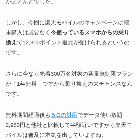
がほとんどでした。
しかし、今回に楽天モバイルのキャンペーンは端
末購入は必要なく
今使っているスマホからの乗り
換え
で12,300ポイント還元が受けられるというの
です。
さらに今なら
先着300万名対象の容量無制限プラン
が「1年無料」
ですから乗り換えの大チャンスなん
です。
無料期間経過後も
５Gの対応
で
データ使い放題
2,980円
と他社と比較して半額近いですから楽天モ
バイルは普及に本気を出していますね。