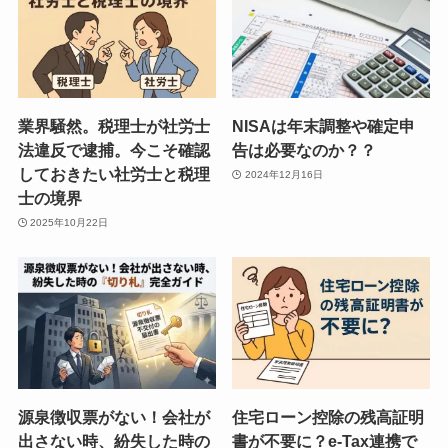
業界騒然。税理士が社労士
NISAは年末調整や確定申
法違反で逮捕。今こそ確認
告は必要なのか？？
しておきたい社労士と税理
2024年12月16日
士の境界
2025年10月22日
源泉徴収票がない！会社が
住宅ローン控除の残高証明
出さない時、紛失した時の
書が不要に？e-Tax連携で