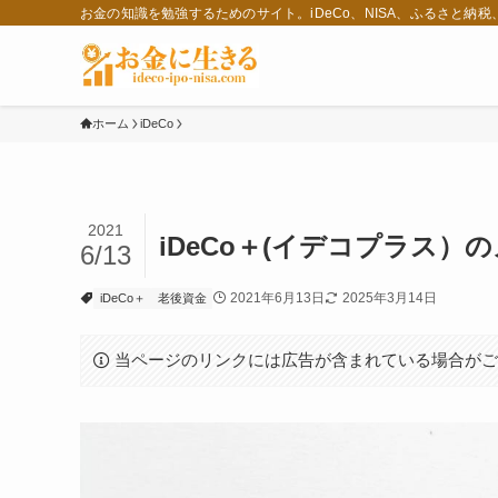
お金の知識を勉強するためのサイト。iDeCo、NISA、ふるさと納
ホーム
iDeCo
2021
iDeCo＋(イデコプラス
6/13
2021年6月13日
2025年3月14日
iDeCo＋
老後資金
当ページのリンクには広告が含まれている場合が