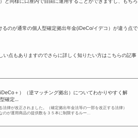
デコ）と同様に口座内で自由に運用することができますし、もちろ
のが通常の個人型確定拠出年金(iDeCo/イデコ）が違う点で
やこしい点もありますのでさらに詳しく知りたい方はこちらの記事
iDeCo＋）（逆マッチング拠出）についてわかりやすく解
確定...
る法律が改正されました。（確定拠出年金法等の一部を改正する法律）
のが運用商品の提供数を３５本に制限するルー...