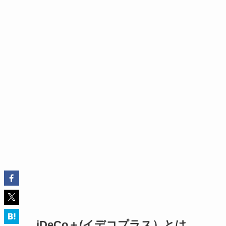
iDeCo＋(イデコプラス）とは