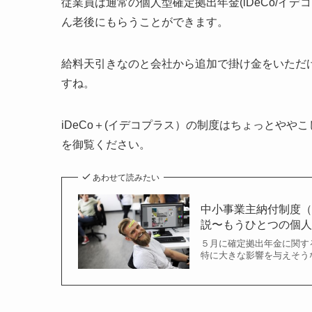
従業員は通常の個人型確定拠出年金(iDeCo/イ
ん老後にもらうことができます。
給料天引きなのと会社から追加で掛け金をいただける
すね。
iDeCo＋(イデコプラス）の制度はちょっとや
を御覧ください。
あわせて読みたい
中小事業主納付制度（
説〜もうひとつの個人型
５月に確定拠出年金に関す
特に大きな影響を与えそうな