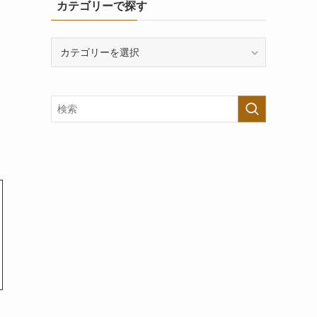
カテゴリーで探す
カ
テ
ゴ
リ
ー
で
探
す