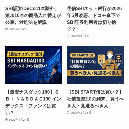
SBI証券iDeCo11本除外、
住信SBIネット銀行が2026
追加10本の商品入れ替えが
年5月改悪、ドコモ傘下で
公表。対処法を解説
SBI証券利用者は切り捨
て？
2026年6月2日
2026年5月6日
【最安ナスダック100】Ｓ
【SBI START債は買い？】
ＢＩ ＮＡＳＤＡＱ100 イン
社債投資2.0の到来。買うべ
デックス・ファンドは買
き人・見送るべき人
い？
2026年2月26日
2026年4月24日