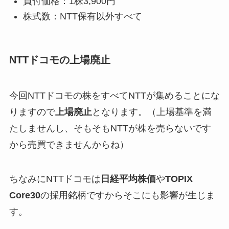
買付価格：1株3,900円
株式数：NTT保有以外すべて
NTTドコモの上場廃止
今回NTTドコモの株をすべてNTTが集めることにな
りますので
上場廃止
となります。（上場基準を満
たしませんし、そもそもNTTが株を売らないです
から売買できませんからね）
ちなみにNTTドコモは
日経平均株価
や
TOPIX
Core30
の採用銘柄ですからそこにも影響が生じま
す。