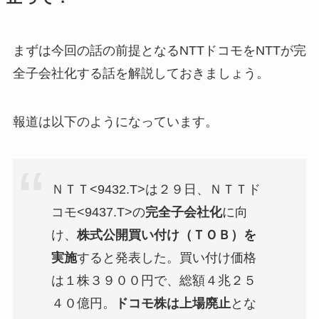
まずは今回の話の前提となるNTTドコモをNTTが完
全子会社化する話を解説しておきましょう。
報道は以下のようになっています。
ＮＴＴ<9432.T>は２９日、ＮＴＴド
コモ<9437.T>の
完全子会社化
に向
け、
株式公開買い付け（ＴＯＢ）を
実施
すると発表した。買い付け価格
は１株３９００円で、総額４兆２５
４０億円。
ドコモ株は上場廃止
とな