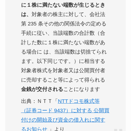
に１株に満たない端数が生じるとき
は、
対象者の株主に対して、会社法
第 235 条その他の関係法令の定める
手続に従い、当該端数の合計数（合
計した数に１株に満たない端数があ
る場合に は、当該端数は切捨てられ
ます。以下同じです。）に相当する
対象者株式を対象者又は公開買付者
に売却すること等によって得られる
金銭が交付される
ことになります
出典：ＮＴＴ「
NTTドコモ株式等
（証券コード 9437）に対する 公開買
付けの開始及び資金の借入れに関す
るお知らせ
」より