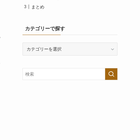
まとめ
て
カテゴリーで探す
池
カ
テ
ゴ
や
リ
ー
で
探
す