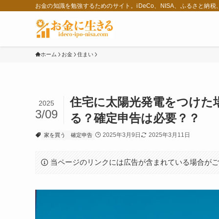
お金の知識を勉強するためのサイト。iDeCo、NISA、ふるさと納
ホーム
お金
住まい
住宅に太陽光発電をつけた
2025
3/09
る？確定申告は必要？？
2025年3月9日
2025年3月11日
家を買う
確定申告
当ページのリンクには広告が含まれている場合が