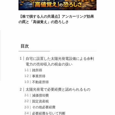
【株で損する人の共通点】アンカーリング効果
の罠と「高値覚え」の恐ろしさ
目次
自宅に設置した太陽光発電設備による余剰
電力の売却収入の税金の扱い
雑所得
事業所得
不動産所得
太陽光発電で必要経費と認められるもの
減価償却費
固定資産税
その他必要経費
必要経費を引いて判断