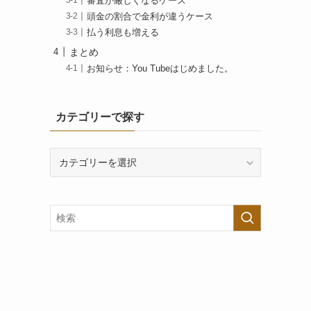
審査が厳しくなるケース
頭金の割合で金利が違うケース
払う利息も増える
まとめ
お知らせ：You Tubeはじめました。
カテゴリーで探す
カ
テ
ゴ
リ
ー
で
探
す